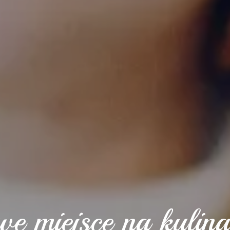
w
e
m
i
e
j
s
c
e
n
a
k
u
l
i
n
a