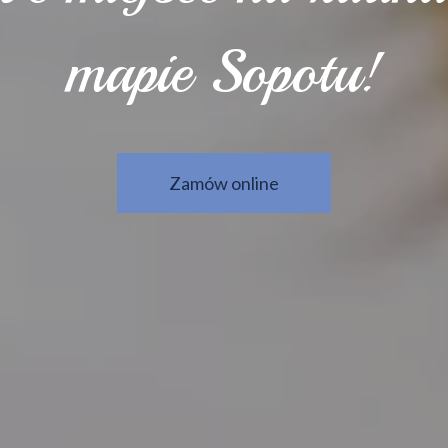
m
a
p
i
e
S
o
p
o
t
u
!
Zamów online