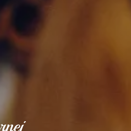
r
n
e
j